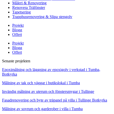
Måleri & Renovering
Renovera Träfönster
Tapetsering
Trapphusrenovering & Slipa stengolv
Projekt
Blogg
Offert
Projekt
Blogg
Offert
Senaste projekten
Epoximålning och läggning av epoxigolv i verkstad i Tumba,
Botkyrka
Målning av tak och väggar i butikslokal i Tumba
Invändig målning av uterum och fönstersmygar i Tullinge
Fasadrenovering och byte av träpanel på villa i Tullinge Botkyrka
Målning av sovrum och garderober i villa i Tumba