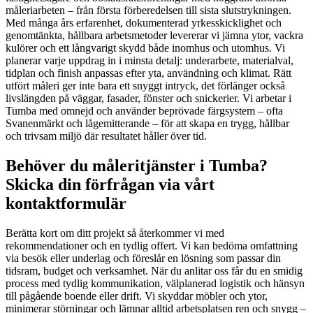
måleriarbeten – från första förberedelsen till sista slutstrykningen.
Med många års erfarenhet, dokumenterad yrkesskicklighet och
genomtänkta, hållbara arbetsmetoder levererar vi jämna ytor, vackra
kulörer och ett långvarigt skydd både inomhus och utomhus. Vi
planerar varje uppdrag in i minsta detalj: underarbete, materialval,
tidplan och finish anpassas efter yta, användning och klimat. Rätt
utfört måleri ger inte bara ett snyggt intryck, det förlänger också
livslängden på väggar, fasader, fönster och snickerier. Vi arbetar i
Tumba med omnejd och använder beprövade färgsystem – ofta
Svanenmärkt och lågemitterande – för att skapa en trygg, hållbar
och trivsam miljö där resultatet håller över tid.
Behöver du måleritjänster i Tumba?
Skicka din förfrågan via vårt
kontaktformulär
Berätta kort om ditt projekt så återkommer vi med
rekommendationer och en tydlig offert. Vi kan bedöma omfattning
via besök eller underlag och föreslår en lösning som passar din
tidsram, budget och verksamhet. När du anlitar oss får du en smidig
process med tydlig kommunikation, välplanerad logistik och hänsyn
till pågående boende eller drift. Vi skyddar möbler och ytor,
minimerar störningar och lämnar alltid arbetsplatsen ren och snygg –