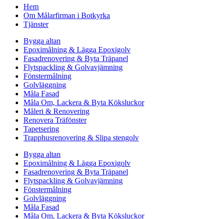
Hem
Om Målarfirman i Botkyrka
Tjänster
Bygga altan
Epoximålning & Lägga Epoxigolv
Fasadrenovering & Byta Träpanel
Flytspackling & Golvavjämning
Fönstermålning
Golvläggning
Måla Fasad
Måla Om, Lackera & Byta Köksluckor
Måleri & Renovering
Renovera Träfönster
Tapetsering
Trapphusrenovering & Slipa stengolv
Bygga altan
Epoximålning & Lägga Epoxigolv
Fasadrenovering & Byta Träpanel
Flytspackling & Golvavjämning
Fönstermålning
Golvläggning
Måla Fasad
Måla Om, Lackera & Byta Köksluckor