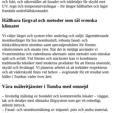
och fukt, och säkerställer att fasader och trädetaljer får skydd mot
UV, regn och temperaturväxlingar – för längre hållbarhet och lägre
framtida underhållskostnader.
Hållbara färgval och metoder som tål svenska
klimatet
Vi väljer färger och system efter underlag och miljö: lågemitterande
inomhusfärger för bra inomhusluft, robusta fasad- och
träskyddssystem utomhus samt specialprodukter för fönster,
våtutrymmen och utsatta ytor. När det är möjligt använder vi
Svanenmärkta och vattenburna alternativ samt metoder som minskar
spill och avfall. Vid fönster och snickerier kan vi kombinera
traditionella tekniker med moderna produkter för att förena utseende,
skydd och livslängd. Vi planerar arbetet så att torktider respekteras
och att väderskydd finns vid behov – avgörande för ett resultat som
håller i Tumbas väder över året.
Våra måleritjänster i Tumba med omnejd
– Invändig målning av bostäder och kommersiella lokaler – väggar,
tak och detaljer med slitstarka färgsystem som ger ett enhetligt,
stilrent intryck.
– Fasad- och utomhusmålning av träpanel, puts och andra material,