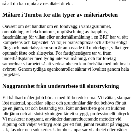
så att du kan njuta av resultatet direkt.
Målare i Tumba för alla typer av måleriarbeten
Oavsett om det handlar om en fondvägg i vardagsrummet,
ommålning av hela kontoret, uppfräschning av trapphus,
fasadmålning för villan eller underhållsmålning i en BRF har vi rätt
kompetens och kapacitet. Vi följer branschpraxis och arbetar enligt
färg- och materialsystem som är anpassade till underlaget, vilket ger
optimalt fäste och slitstyrka. För fastighetsägare tar vi fram
underhållsplaner med tydlig intervallmålning, och för företag
samordnar vi arbetet så att verksamheten kan fortsätta med minimala
avbrott. Genom tydliga egenkontroller säkrar vi kvalitet genom hela
projektet.
Noggrannhet från underarbete till slutstrykning
Ett hållbart målerijobb börjar med förberedelserna. Vi tvättar, skrapar
löst material, spacklar, slipar och grundmålar där det behövs för att
ge en jämn, tät och beständig yta. Rätt underarbete gör att kulören
blir jämn och att slutstrykningen får ett snyggt, professionellt uttryck.
Vi maskerar noggrant, använder dammreducerande metoder vid
slipning och väljer verktyg som ger ett fint, jämnt resultat på väggar,
tak, fasader och snickerier. Utomhus anpassar vi arbetet efter väder