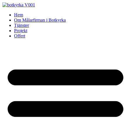
Skip
to
Hem
content
Om Målarfirman i Botkyrka
Tjänster
Projekt
Offert