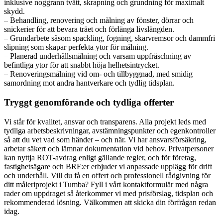
inklusive noggrann tvätt, skrapning och grundning för maximalt
skydd.
– Behandling, renovering och målning av fönster, dörrar och
snickerier för att bevara träet och förlänga livslängden.
– Grundarbete såsom spackling, fogning, skarvremsor och dammfri
slipning som skapar perfekta ytor för målning.
– Planerad underhållsmålning och varsam uppfräschning av
befintliga ytor för att snabbt höja helhetsintrycket.
– Renoveringsmålning vid om- och tillbyggnad, med smidig
samordning mot andra hantverkare och tydlig tidsplan.
Tryggt genomförande och tydliga offerter
Vi står för kvalitet, ansvar och transparens. Alla projekt leds med
tydliga arbetsbeskrivningar, avstämningspunkter och egenkontroller
så att du vet vad som händer – och när. Vi har ansvarsförsäkring,
arbetar säkert och lämnar dokumentation vid behov. Privatpersoner
kan nyttja ROT-avdrag enligt gällande regler, och för företag,
fastighetsägare och BRF:er erbjuder vi anpassade upplägg för drift
och underhåll. Vill du få en offert och professionell rådgivning för
ditt måleriprojekt i Tumba? Fyll i vårt kontaktformulär med några
rader om uppdraget så återkommer vi med prisförslag, tidsplan och
rekommenderad lösning. Välkommen att skicka din förfrågan redan
idag.