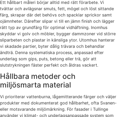
Ett hållbart måleri börjar alltid med rätt förarbete. Vi
tvättar och avlägsnar smuts, fett, mögel och löst sittande
färg, skrapar där det behövs och spacklar sprickor samt
ojämnheter. Därefter slipar vi till en jämn finish och lägger
rätt typ av grundfärg för optimal vidhäftning. Inomhus
skyddar vi golv och möbler, bygger dammzoner vid större
sliparbeten och plastar in känsliga ytor. Utomhus hanterar
vi skadade partier, byter dålig trävara och behandlar
ändträ. Denna systematiska process, anpassad efter
underlag som gips, puts, betong eller trä, gör att
slutstrykningen fäster perfekt och åldras vackert.
Hållbara metoder och
miljösmarta material
Vi prioriterar vattenburna, lågemitterande färger och väljer
produkter med dokumenterat god hållbarhet, ofta Svanen-
eller motsvarande miljömärkning. För fasader i Tullinge
använder vi klimat- och underlagsanpassade system som