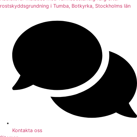
rostskyddsgrundning i Tumba, Botkyrka, Stockholms län
Kontakta oss