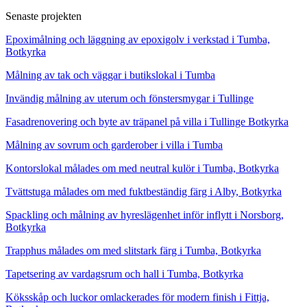
Senaste projekten
Epoximålning och läggning av epoxigolv i verkstad i Tumba,
Botkyrka
Målning av tak och väggar i butikslokal i Tumba
Invändig målning av uterum och fönstersmygar i Tullinge
Fasadrenovering och byte av träpanel på villa i Tullinge Botkyrka
Målning av sovrum och garderober i villa i Tumba
Kontorslokal målades om med neutral kulör i Tumba, Botkyrka
Tvättstuga målades om med fuktbeständig färg i Alby, Botkyrka
Spackling och målning av hyreslägenhet inför inflytt i Norsborg,
Botkyrka
Trapphus målades om med slitstark färg i Tumba, Botkyrka
Tapetsering av vardagsrum och hall i Tumba, Botkyrka
Köksskåp och luckor omlackerades för modern finish i Fittja,