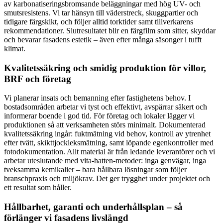
av karbonatiseringsbromsande beläggningar med hög UV- och
smutsresistens. Vi tar hänsyn till väderstreck, skuggpartier och
tidigare färgskikt, och följer alltid torktider samt tillverkarens
rekommendationer. Slutresultatet blir en färgfilm som sitter, skyddar
och bevarar fasadens estetik – även efter många säsonger i tufft
klimat.
Kvalitetssäkring och smidig produktion för villor,
BRF och företag
Vi planerar insats och bemanning efter fastighetens behov. I
bostadsområden arbetar vi tyst och effektivt, avspärrar säkert och
informerar boende i god tid. För företag och lokaler lägger vi
produktionen så att verksamheten störs minimalt. Dokumenterad
kvalitetssäkring ingår: fuktmätning vid behov, kontroll av ytrenhet
efter tvätt, skikttjockleksmätning, samt löpande egenkontroller med
fotodokumentation. Allt material är från ledande leverantörer och vi
arbetar uteslutande med vita-hatten-metoder: inga genvägar, inga
tveksamma kemikalier – bara hållbara lösningar som följer
branschpraxis och miljökrav. Det ger trygghet under projektet och
ett resultat som håller.
Hållbarhet, garanti och underhållsplan – så
förlänger vi fasadens livslängd