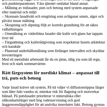
och punktreparationer. Våra tjänster omfattar bland annat:
– Målning av träfasader, puts och betong med system anpassade
efter material och miljö
– Skonsam fasadtvätt och rengöring som avlägsnar smuts, alger och
påväxt innan målning
– Skrapning och slipning följt av korrekt grundning för att säkra
vidhäftningen
– Ommålning av väderbitna fasader där kulör och glans har tappats
över tid
– Färgsättning och kulörrådgivning som respekterar husets arkitektur
och karaktär
– Planerad underhållsmålning som förlänger intervallen och skyddar
investeringen
Med ett metodiskt arbetssätt får du en jämn, tålig yta som tål regn,
frost och stark sommarvärme.
Rätt färgsystem för nordiskt klimat – anpassat till
trä, puts och betong
Varje fasad kräver sitt system. På trä väljer vi diffusionsöppna färger
som låter fukt vandra ut, minskar risk för flagning och motverkar
blånad. På putsfasader prioriterar vi mineraliska eller
silikonhartsfärger med hög vattenavvisning och god
ånggenomsläpplighet för att undvika innesluten fukt. Betong gynnas