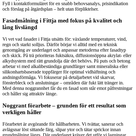
Fyll i kontaktformuläret för en snabb behovsanalys, prisindikation
och förslag på åtgärdsplan – helt utan förpliktelser.
Fasadmålning i Fittja med fokus på kvalitet och
lång livslängd
Vi vet vad fasader i Fittja utsätts för: växlande temperaturer, vind,
regn och starkt solljus. Därför börjar vi alltid med en teknisk
genomgång av underlaget och anpassar metoderna efter fasadtyp
och skick. På trä prioriteras fuktsäkra, diffusionsöppna akrylat- eller
alkydsystem med rätt grundolja där det behövs. På puts och betong
arbetar vi med alkalibeständiga grundfärger samt mineraliska eller
silikonhartsbaserade toppfärger för optimal vidhäftning och
andningsförmåga. Vi fokuserar på detaljarbetet vid skarvar,
fönsterbleck och anslutningar – områden där fukt lätt tränger in.
Med denna noggrannhet får du en fasad som står emot påfrestningar
och håller sig attraktiv länge.
Noggrant förarbete – grunden för ett resultat som
verkligen håller
Förarbetet är avgörande för hållbarheten. Vi tvättar, sanerar och
avlägsnar löst sittande färg, slipar ytor och tätar sprickor innan
grundmålning läggs. Där underlaget kräver det utför vi lagningar