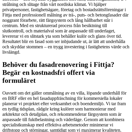
strålning och slitage från vårt nordiska klimat. Vi hjälper
privatpersoner, fastighetsägare, företag och bostadsrättsföreningar i
Fittja med professionell målning av trä-, puts- och betongfasader där
noggrant förarbete, rätt färgsystem och lång hållbarhet står i
centrum. Med en strukturerad process från besiktning till
slutkontroll, och materialval som är anpassade till underlaget,
levererar vi en slitstark yta som behåller kulör och glans över tid.
Resultatet blir en fasad som ser inbjudande ut, är lätt att underhålla
och skyddar stommen – en trygg investering i fastighetens värde och
livslängd.
Behöver du fasadrenovering i Fittja?
Begär en kostnadsfri offert via
formuläret
Oavsett om det gäller ommålning av en villa, löpande underhåll för
en BRF eller en hel fasaduppfräschning för kommersiella lokaler
planerar vi projektet efter verksamhet och boendemiljö. Vi tar fram
en tydlig tidsplan, rådgör kring kulörer som harmonierar med
arkitektur och detaljplan, och rekommenderar färgsystem som är
anpassade till fuktbelastning och väderläge. Genom att kombinera
specialistkunskap med effektiva arbetsmetoder minimerar vi
driftstopp och störningar, samtidigt som vi maximerar kvaliteten.