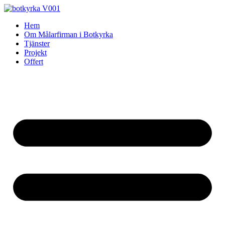
Skip
to
Hem
content
Om Målarfirman i Botkyrka
Tjänster
Projekt
Offert