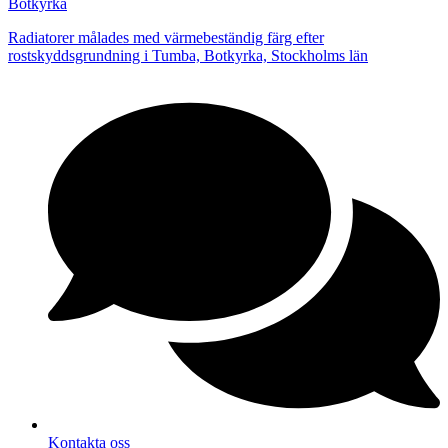
Botkyrka
Radiatorer målades med värmebeständig färg efter
rostskyddsgrundning i Tumba, Botkyrka, Stockholms län
Kontakta oss