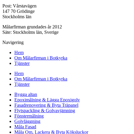
Post: Vårstavägen
147 70 Grödinge
Stockholms län
Målarfirman grundades år 2012
Säte: Stockholms län, Sverige
Navigering
Hem
Om Målarfirman i Botkyrka
Tjänster
Hem
Om Målarfirman i Botkyrka
Tjänster
Bygga altan
Epoximålning & Lägga Epoxigolv
Fasadrenovering & Byta Träpanel
Flytspackling & Golvavjämning
Fönstermålning
Golvläggning
Måla Fasad
Måla Om, Lackera & Byta Köksluckor