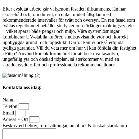
Efter avslutat arbete går vi igenom fasaden tillsammans, lämnar
skötselråd och, om du vill, en enkel underhållsplan med
rekommenderade intervaller för tvätt och översyn. En ren fasad som
tvättas regelbundet behåller sin lyster och förlänger målningscykeln
– vilket sparar både pengar och miljö. Våra systemlösningar
kombinerar UV-stabila kulörer, smutsavvisande ytor och korrekt
uppbyggda grund- och toppskikt. Därför kan vi också erbjuda
tydliga garantier. Vill du veta mer om hur vi kan förädla din fastighet
i Fittja? Använd kontaktformuläret för att beskriva fasadtyp,
ungefärlig yta och önskad tidplan, så återkommer vi med en
skräddarsydd offert och professionella rekommendationer.
Kontakta oss idag!
Namn
Telefon
Email
Adress + Ort
Beskriv ert behov, förutsättningar, antal m2 & önskat startdatum