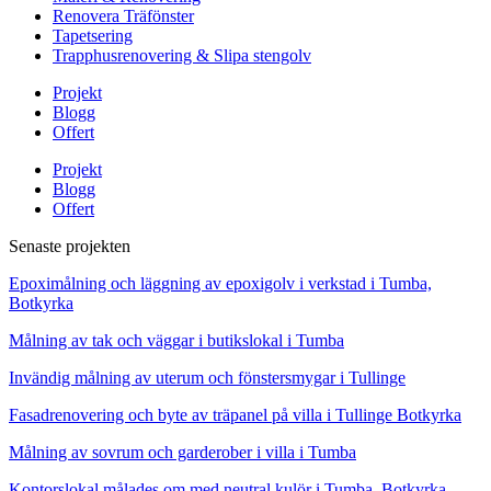
Renovera Träfönster
Tapetsering
Trapphusrenovering & Slipa stengolv
Projekt
Blogg
Offert
Projekt
Blogg
Offert
Senaste projekten
Epoximålning och läggning av epoxigolv i verkstad i Tumba,
Botkyrka
Målning av tak och väggar i butikslokal i Tumba
Invändig målning av uterum och fönstersmygar i Tullinge
Fasadrenovering och byte av träpanel på villa i Tullinge Botkyrka
Målning av sovrum och garderober i villa i Tumba
Kontorslokal målades om med neutral kulör i Tumba, Botkyrka