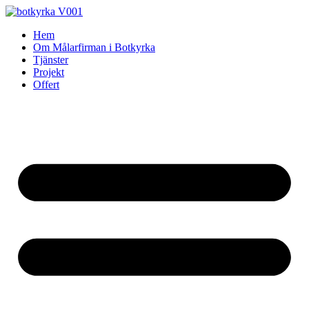
Skip
to
Hem
content
Om Målarfirman i Botkyrka
Tjänster
Projekt
Offert