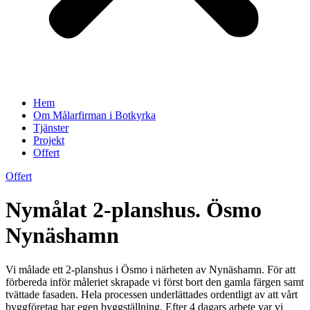
Hem
Om Målarfirman i Botkyrka
Tjänster
Projekt
Offert
Offert
Nymålat 2-planshus. Ösmo
Nynäshamn
Vi målade ett 2-planshus i Ösmo i närheten av Nynäshamn. För att
förbereda inför måleriet skrapade vi först bort den gamla färgen samt
tvättade fasaden. Hela processen underlättades ordentligt av att vårt
byggföretag har egen byggställning. Efter 4 dagars arbete var vi