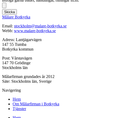
Bifoga gärna bilder, handlingar, ritningar m.m.
Skicka
Målare Botkyrka
Email:
stockholm@malare-botkyrka.se
Webb:
www.malare-botkyrka.se
Adress: Lantjägarvägen
147 55 Tumba
Botkyrka kommun
Post: Vårstavägen
147 70 Grödinge
Stockholms län
Målarfirman grundades år 2012
Säte: Stockholms län, Sverige
Navigering
Hem
Om Målarfirman i Botkyrka
Tjänster
Hem