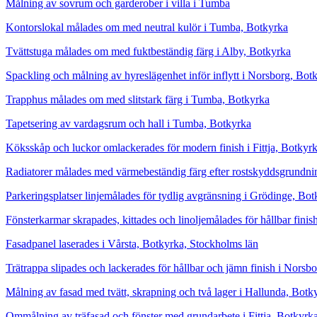
Målning av sovrum och garderober i villa i Tumba
Kontorslokal målades om med neutral kulör i Tumba, Botkyrka
Tvättstuga målades om med fuktbeständig färg i Alby, Botkyrka
Spackling och målning av hyreslägenhet inför inflytt i Norsborg, Bot
Trapphus målades om med slitstark färg i Tumba, Botkyrka
Tapetsering av vardagsrum och hall i Tumba, Botkyrka
Köksskåp och luckor omlackerades för modern finish i Fittja, Botkyr
Radiatorer målades med värmebeständig färg efter rostskyddsgrundni
Parkeringsplatser linjemålades för tydlig avgränsning i Grödinge, Bo
Fönsterkarmar skrapades, kittades och linoljemålades för hållbar fini
Fasadpanel laserades i Vårsta, Botkyrka, Stockholms län
Trätrappa slipades och lackerades för hållbar och jämn finish i Nors
Målning av fasad med tvätt, skrapning och två lager i Hallunda, Botk
Ommålning av träfasad och fönster med grundarbete i Fittja, Botkyrk