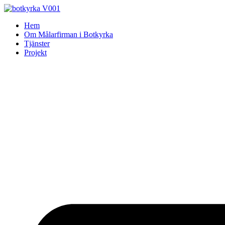
Skip
to
Hem
content
Om Målarfirman i Botkyrka
Tjänster
Projekt