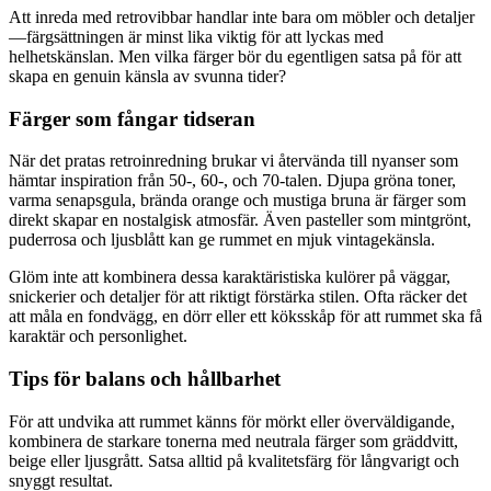
Att inreda med retrovibbar handlar inte bara om möbler och detaljer
—färgsättningen är minst lika viktig för att lyckas med
helhetskänslan. Men vilka färger bör du egentligen satsa på för att
skapa en genuin känsla av svunna tider?
Färger som fångar tidseran
När det pratas retroinredning brukar vi återvända till nyanser som
hämtar inspiration från 50-, 60-, och 70-talen. Djupa gröna toner,
varma senapsgula, brända orange och mustiga bruna är färger som
direkt skapar en nostalgisk atmosfär. Även pasteller som mintgrönt,
puderrosa och ljusblått kan ge rummet en mjuk vintagekänsla.
Glöm inte att kombinera dessa karaktäristiska kulörer på väggar,
snickerier och detaljer för att riktigt förstärka stilen. Ofta räcker det
att måla en fondvägg, en dörr eller ett köksskåp för att rummet ska få
karaktär och personlighet.
Tips för balans och hållbarhet
För att undvika att rummet känns för mörkt eller överväldigande,
kombinera de starkare tonerna med neutrala färger som gräddvitt,
beige eller ljusgrått. Satsa alltid på kvalitetsfärg för långvarigt och
snyggt resultat.