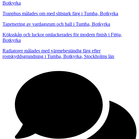
Botkyrka
Trapphus målades om med slitstark färg i Tumba, Botkyrka
Tapetsering av vardagsrum och hall i Tumba, Botkyrka
Köksskåp och luckor omlackerades för modern finish i Fittja,
Botkyrka
Radiatorer målades med värmebeständig färg efter
rostskyddsgrundning i Tumba, Botkyrka, Stockholms län