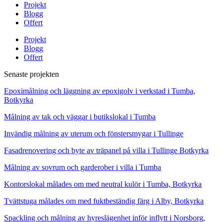
Projekt
Blogg
Offert
Projekt
Blogg
Offert
Senaste projekten
Epoximålning och läggning av epoxigolv i verkstad i Tumba,
Botkyrka
Målning av tak och väggar i butikslokal i Tumba
Invändig målning av uterum och fönstersmygar i Tullinge
Fasadrenovering och byte av träpanel på villa i Tullinge Botkyrka
Målning av sovrum och garderober i villa i Tumba
Kontorslokal målades om med neutral kulör i Tumba, Botkyrka
Tvättstuga målades om med fuktbeständig färg i Alby, Botkyrka
Spackling och målning av hyreslägenhet inför inflytt i Norsborg,