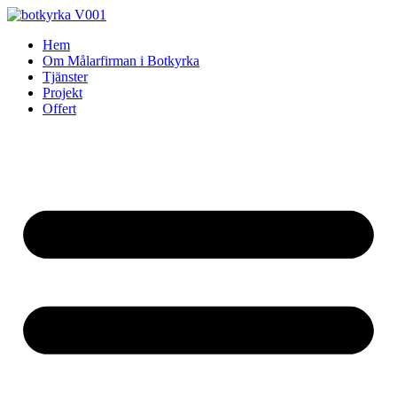
Skip
to
Hem
content
Om Målarfirman i Botkyrka
Tjänster
Projekt
Offert