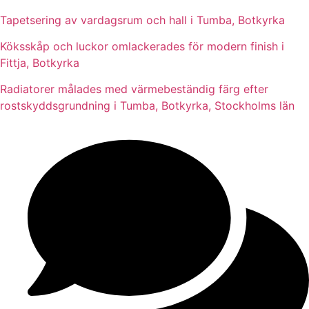
Tapetsering av vardagsrum och hall i Tumba, Botkyrka
Köksskåp och luckor omlackerades för modern finish i
Fittja, Botkyrka
Radiatorer målades med värmebeständig färg efter
rostskyddsgrundning i Tumba, Botkyrka, Stockholms län